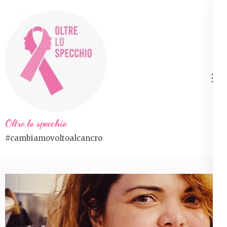
Skip
to
content
(Press
Enter)
Oltre lo specchio
#cambiamovoltoalcancro