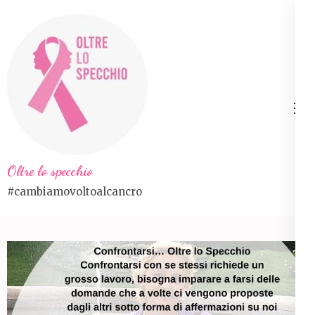
Skip
to
content
(Press
Enter)
Oltre lo specchio
#cambiamovoltoalcancro